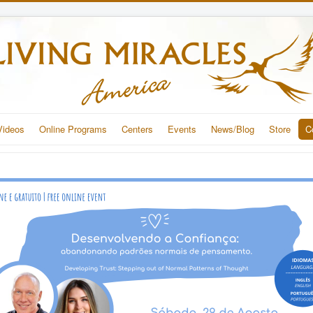
Videos
Online Programs
Centers
Events
News/Blog
Store
C