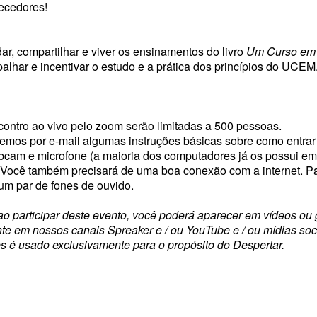
recedores!
ar, compartilhar e viver os ensinamentos do livro
Um Curso em 
lhar e incentivar o estudo e a prática dos princípios do UCEM
contro ao vivo pelo zoom serão limitadas a 500 pessoas.
aremos por e-mail algumas instruções básicas sobre como entrar
am e microfone (a maioria dos computadores já os possui emb
). Você também precisará de uma boa conexão com a internet. 
um par de fones de ouvido.
ao participar deste evento, você poderá aparecer em vídeos ou
e em nossos canais Spreaker e / ou YouTube e / ou mídias soc
s é usado exclusivamente para o propósito do Despertar.