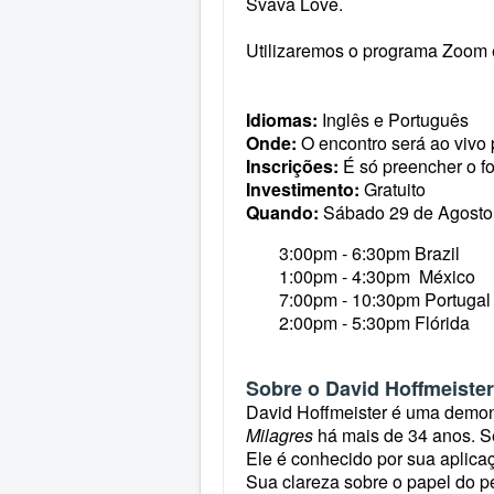
Svava Love.
Utilizaremos o programa Zoom e
Idiomas:
Inglês e Português
Onde:
O encontro será ao viv
Inscrições:
É só preencher o fo
Investimento:
Gratuito
Quando:
Sábado 29 de Agosto
3:00pm - 6:30pm Brazil
1:00pm - 4:30pm
México
7:00pm -
10:30pm Portugal
2:00pm - 5:30pm Flórida
Sobre o David Hoffmeister
David Hoffmeister é uma demons
Milagres
há mais de 34 anos. Se
Ele é conhecido por sua aplica
Sua clareza sobre o papel do pe