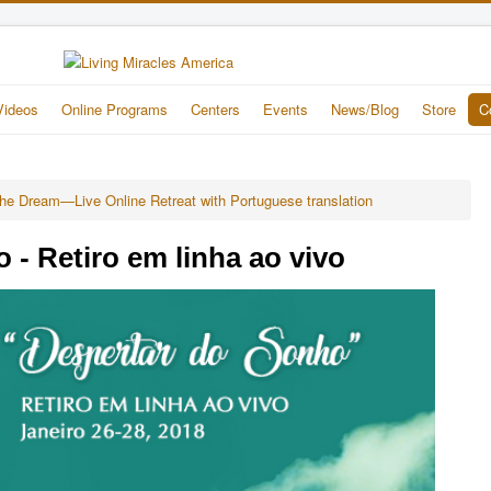
Videos
Online Programs
Centers
Events
News/Blog
Store
C
he Dream—Live Online Retreat with Portuguese translation
 - Retiro em linha ao vivo