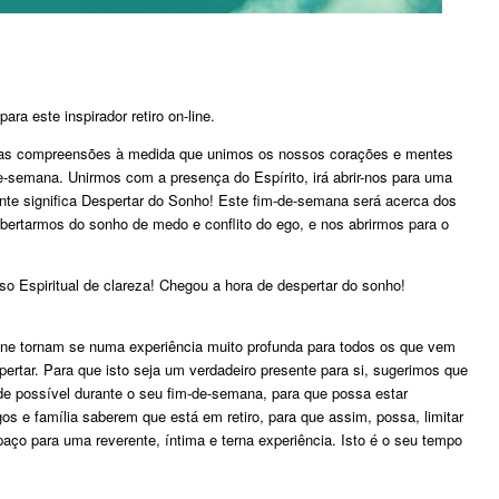
ra este inspirador retiro on-line.
das compreensões à medida que unimos os nossos corações e mentes
de-semana. Unirmos com a presença do Espírito, irá abrir-nos para uma
nte significa Despertar do Sonho! Este fim-de-semana será acerca dos
bertarmos do sonho de medo e conflito do ego, e nos abrirmos para o
Espiritual de clareza! Chegou a hora de despertar do sonho!
line tornam se numa experiência muito profunda para todos os que vem
pertar. Para que isto seja um verdadeiro presente para si, sugerimos que
ade possível durante o seu fim-de-semana, para que possa estar
os e família saberem que está em retiro, para que assim, possa, limitar
ço para uma reverente, íntima e terna experiência. Isto é o seu tempo