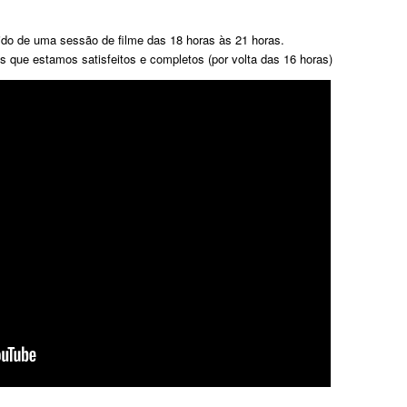
do de uma sessão de filme das 18 horas às 21 horas.
s que estamos satisfeitos e completos (por volta das 16 horas)