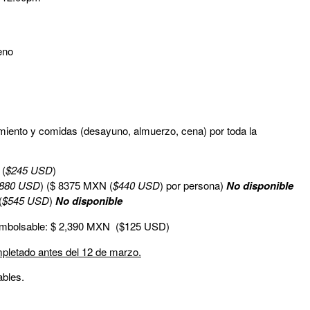
eno
amiento y comidas (desayuno, almuerzo, cena) por toda la
 (
$245 USD
)
880 USD
) ($ 8375 MXN (
$440 USD
) por persona)
No disponible
(
$545 USD
)
No disponible
mbolsable: $ 2,390 MXN
($125 USD)
mpletado antes del 12 de marzo.
ables.