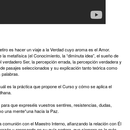
tiro es hacer un viaje a la Verdad cuyo aroma es el Amor.
la metafísica (el Conocimiento, la “diminuta idea”, el sueño de
 el verdadero Ser, la percepción errada, la percepción verdadera y
a de pasajes seleccionados y su explicación tanto teórica como
s palabras.
 es la práctica que propone el Curso y cómo se aplica el
dhana.
ra que expreséis vuestros sentires, resistencias, dudas,
omo una mente*una hacia la Paz.
 comunión con el Maestro Interno, afianzando la relación con Él
corazón y reposando en su guía certera, que siempre es la más