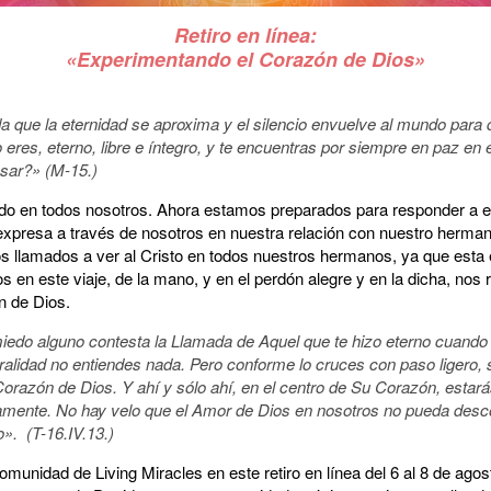
Retiro en línea:
«Experimentando el Corazón de Dios»
a que la eternidad se aproxima y el silencio envuelve al mundo para 
o eres, eterno, libre e íntegro, y te encuentras por siempre en paz e
sar?» (M-15.)
do en todos nosotros. Ahora estamos preparados para responder a 
xpresa a través de nosotros en nuestra relación con nuestro herman
os llamados a ver al Cristo en todos nuestros hermanos, ya que esta
 en este viaje, de la mano, y en el perdón alegre y en la dicha, nos
n de Dios.
miedo alguno contesta la Llamada de Aquel que te hizo eterno cuando 
alidad no entiendes nada. Pero conforme lo cruces con paso ligero, s
Corazón de Dios. Y ahí y sólo ahí, en el centro de Su Corazón, estar
mente. No hay velo que el Amor de Dios en nosotros no pueda descor
». (T-16.IV.13.)
munidad de Living Miracles en este retiro en línea del 6 al 8 de agost