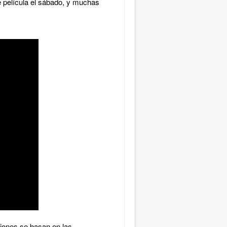
e película el sábado, y muchas
iones se basan en las