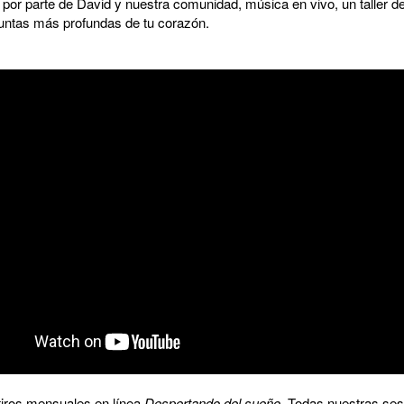
or parte de David y nuestra comunidad, música en vivo, un taller d
guntas más profundas de tu corazón.
etiros mensuales en línea
Despertando del sueño
. Todas nuestras ses