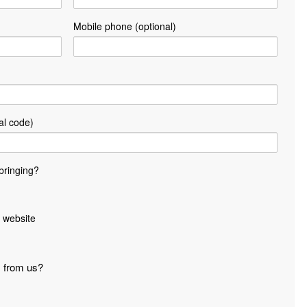
Mobile phone (optional)
al code)
bringing?
 website
s from us?