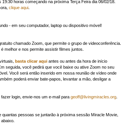
às 19:30 horas começando na próxima Terça Feira dia 06/02/18.
mora,
clique aqui
.
ndo - em seu computador, laptop ou dispositivo móvel!
 gratuito chamado Zoom, que permite o grupo de videoconferência.
 melhor e nos permite assistir filmes juntos.
virtuais,
basta clicar aqui
antes ou antes da hora de início
Em seguida, você pedirá que você baixe ou ative Zoom no seu
óvel. Você será então inserido em nossa reunião de vídeo onde
ambém poderá enviar bate-papos, levantar a mão, desligar a
 fazer login, envie-nos um e-mail para
geoff@livingmiracles.org
.
e quantas pessoas se juntarão à próxima sessão Miracle Movie,
 abaixo.