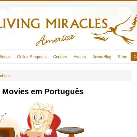
Videos
Online Programs
Centers
Events
News/Blog
Store
C
achers
le Movies em Português