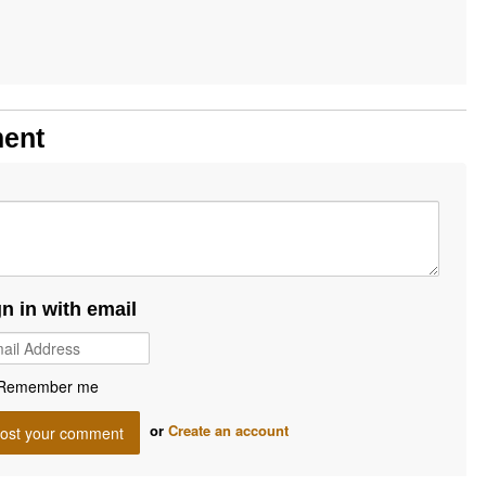
ment
gn in with email
Remember me
or
Create an account