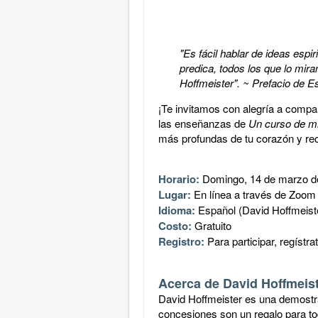
"Es fácil hablar de ideas espi
predica, todos los que lo mir
Hoffmeister".
~ Prefacio de E
¡Te invitamos con alegría a compar
las enseñanzas de
Un curso de mi
más profundas de tu corazón y rec
Horario:
Domingo, 14 de marzo
d
Lugar:
En línea a través de Zoom
Idioma:
Español (David Hoffmeiste
Costo:
Gratuito
Registro:
Para participar, regístra
Acerca de David Hoffmeis
David Hoffmeister es una demostrac
concesiones son un regalo para to