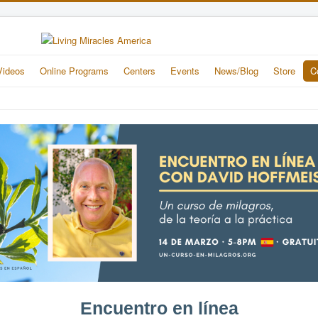
Videos
Online Programs
Centers
Events
News/Blog
Store
C
Encuentro en línea